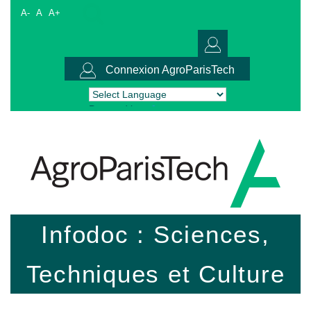
A-
A
A+
Connexion AgroParisTech
Powered by
Translate
Infodoc : Sciences,
Techniques et Culture