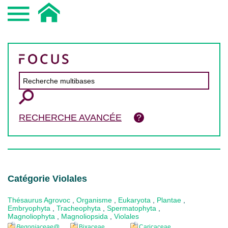
RECHERCHE AVANCÉE
Catégorie Violales
Thésaurus Agrovoc
,
Organisme
,
Eukaryota
,
Plantae
,
Embryophyta
,
Tracheophyta
,
Spermatophyta
,
Magnoliophyta
,
Magnoliopsida
,
Violales
Begoniaceae
@
Bixaceae
Caricaceae