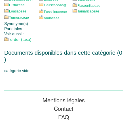
Cistaceae
Datiscaceae
@
Flacourtiaceae
Loasaceae
Tamaricaceae
Passifloraceae
Turneraceae
Violaceae
Synonyme(s)
Parietales
Voir aussi :
order (taxa)
Documents disponibles dans cette catégorie (
0
)
catégorie vide
Mentions légales
Contact
FAQ