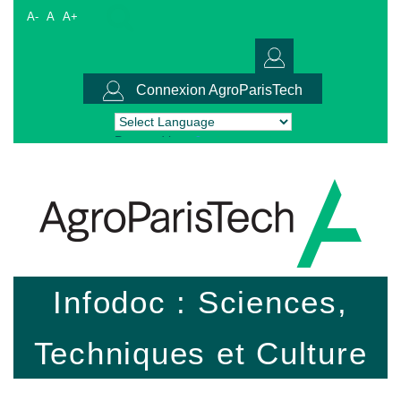
A-
A
A+
Connexion AgroParisTech
Powered by
Translate
Infodoc : Sciences,
Techniques et Culture