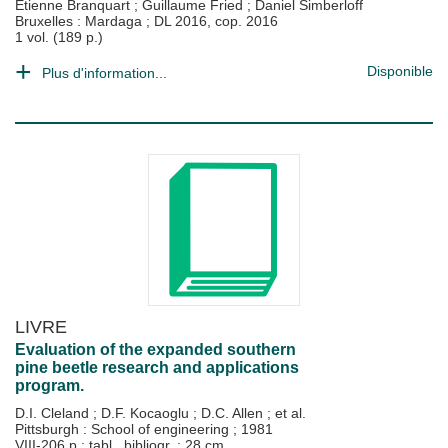
Etienne Branquart
;
Guillaume Fried
;
Daniel Simberloff
Bruxelles : Mardaga
;
DL 2016, cop. 2016
1 vol. (189 p.)
Disponible
Plus d'information...
LIVRE
Evaluation of the expanded southern
pine beetle research and applications
program.
D.I. Cleland
;
D.F. Kocaoglu
;
D.C. Allen
; et al.
Pittsburgh : School of engineering
;
1981
VIII-206 p.: tabl., bibliogr. ; 28 cm