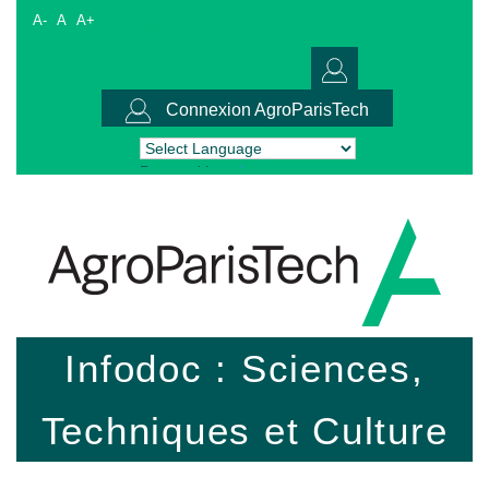
A-
A
A+
Connexion AgroParisTech
Powered by
Translate
Infodoc : Sciences,
Techniques et Culture