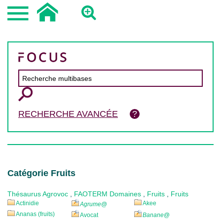
RECHERCHE AVANCÉE
Catégorie Fruits
Thésaurus Agrovoc
,
FAOTERM Domaines
,
Fruits
,
Fruits
Actinidie
Akee
Agrume
@
Ananas (fruits)
Avocat
Banane
@