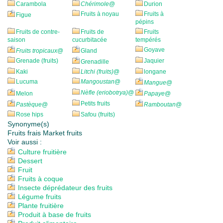
Carambola
Chérimole
@
Durion
Fruits à noyau
Fruits à
Figue
pépins
Fruits de contre-
Fruits de
Fruits
saison
cucurbitacée
tempérés
Goyave
Fruits tropicaux
@
Gland
Grenade (fruits)
Jaquier
Grenadille
Kaki
Litchi (fruits)
@
longane
Lucuma
Mangoustan
@
Mangue
@
Nèfle (eriobotrya)
@
Melon
Papaye
@
Petits fruits
Pastèque
@
Ramboutan
@
Rose hips
Safou (fruits)
Synonyme(s)
Fruits frais Market fruits
Voir aussi :
Culture fruitière
Dessert
Fruit
Fruits à coque
Insecte déprédateur des fruits
Légume fruits
Plante fruitière
Produit à base de fruits