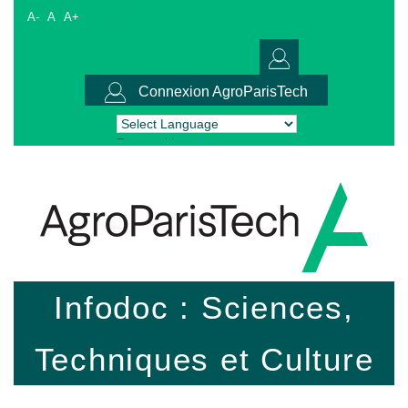
A-
A
A+
Connexion AgroParisTech
Powered by
Translate
Infodoc : Sciences,
Techniques et Culture