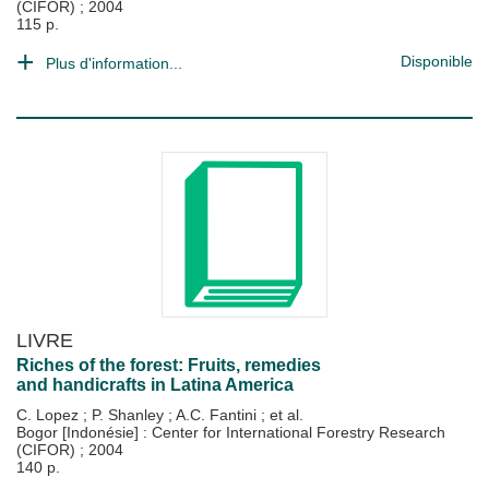
(CIFOR)
;
2004
115 p.
Disponible
Plus d'information...
LIVRE
Riches of the forest: Fruits, remedies
and handicrafts in Latina America
C. Lopez
;
P. Shanley
;
A.C. Fantini
; et al.
Bogor [Indonésie] : Center for International Forestry Research
(CIFOR)
;
2004
140 p.