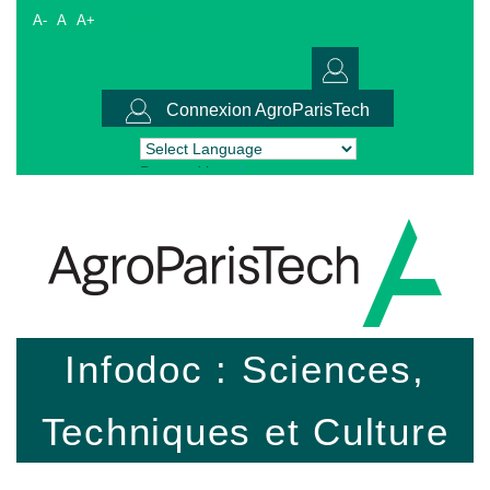
A-
A
A+
Connexion AgroParisTech
Powered by
Translate
Infodoc : Sciences,
Techniques et Culture