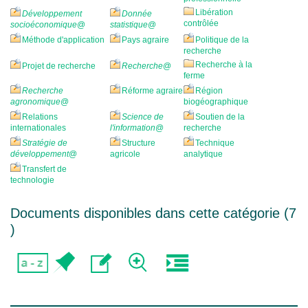
Libération
Développement
Donnée
contrôlée
socioéconomique
@
statistique
@
Méthode d'application
Pays agraire
Politique de la
recherche
Recherche à la
Projet de recherche
Recherche
@
ferme
Recherche
Réforme agraire
Région
agronomique
@
biogéographique
Relations
Science de
Soutien de la
internationales
l'information
@
recherche
Stratégie de
Structure
Technique
développement
@
agricole
analytique
Transfert de
technologie
Documents disponibles dans cette catégorie (
7
)