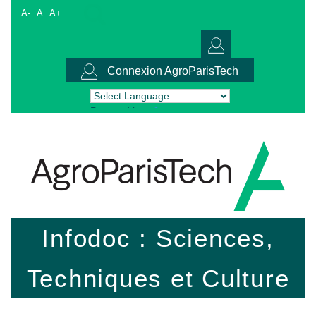
A-
A
A+
Connexion AgroParisTech
Powered by
Translate
Infodoc : Sciences,
Techniques et Culture