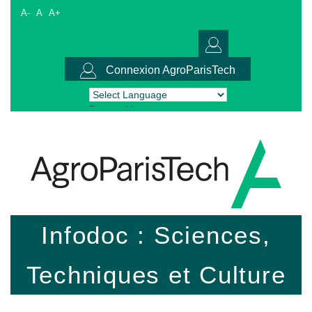
A-
A
A+
Connexion AgroParisTech
Powered by
Translate
Infodoc : Sciences,
Techniques et Culture