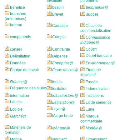
invalidité
paiements
Bénéfice
besoin
Biographie
@
branches
Brevet
Budget
(enterprises)
bureau
Cadastre
Circuit de
commercialisation
components
Compte
Connaissance
indigène
@
conseil
Contrainte
Coût
@
Dépôt bancaire
Délimitation
Dépense
Données
Entreprise
@
Environnement
@
Équipe de travail
Étude de cas
@
Étude de
faisabilité
Finance
@
fonds
Fossile
Fréquence des pluies
Incitation
Indemnisation
information
Infrastructure
@
institutions
Labels
Législation
@
Lit de semence
Loyer
@
Logiciel
Lune
Marge brute
Marché
@
Marque
commerciale
Matériels de
Ménage
@
Modèle
@
formation
Monde
Norme
@
Organisation