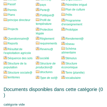
Passif
pays
Périmètre irrigué
Plan de culture
Permis
Perte
@
Plans
Prêts
Politique
@
principe directeur
Profil de
Programme
température
d'enseignement
Projects
Protection
Prototype
légale
Questionnaire
@
Règlement
Rendement
@
Reports
requirements
réseau
Schéma
Résultat de
Revenu
@
alimentaire
l'exploitation agricole
Séquence des sols
société
Stimulus
Structure de la
Structure de
Structure
population
production
@
économique
structures
Structure sociale
@
Terre (planète)
territories
Type de sol
@
vocabulaire
Documents disponibles dans cette catégorie (
0
)
catégorie vide