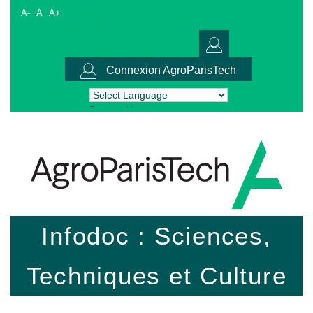
A-
A
A+
Connexion AgroParisTech
Powered by
Translate
Infodoc : Sciences,
Techniques et Culture