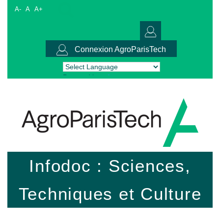
A-
A
A+
Connexion AgroParisTech
Powered by
Translate
Infodoc : Sciences,
Techniques et Culture