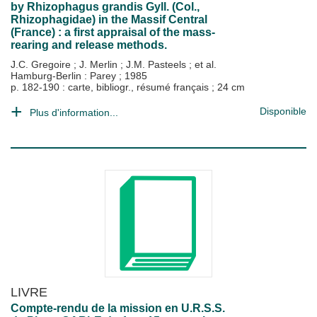
by Rhizophagus grandis Gyll. (Col.,
Rhizophagidae) in the Massif Central
(France) : a first appraisal of the mass-
rearing and release methods.
J.C. Gregoire
;
J. Merlin
;
J.M. Pasteels
; et al.
Hamburg-Berlin : Parey
;
1985
p. 182-190 : carte, bibliogr., résumé français ; 24 cm
Disponible
Plus d'information...
LIVRE
Compte-rendu de la mission en U.R.S.S.