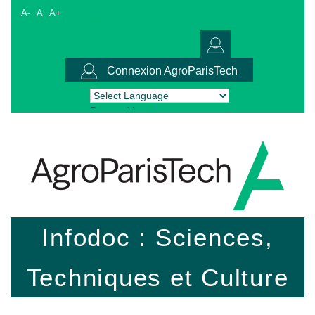
A-
A
A+
Connexion AgroParisTech
Powered by
Translate
Infodoc : Sciences,
Techniques et Culture