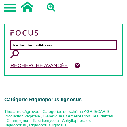
RECHERCHE AVANCÉE
Catégorie Rigidoporus lignosus
Thésaurus Agrovoc
,
Catégories du schéma AGRIS/CARIS
,
Production végétale
,
Génétique Et Amélioration Des Plantes
,
Champignon
,
Basidiomycota
,
Aphyllophorales
,
Rigidoporus
,
Rigidoporus lignosus