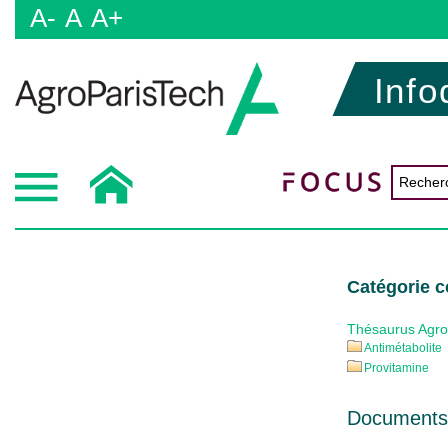
A-
A
A+
Info
Catégorie 
Thésaurus Agr
Antimétabolite
Provitamine
Documents 