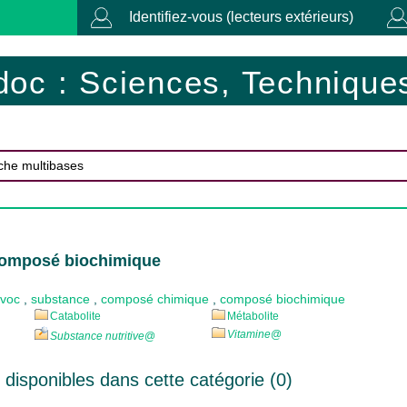
Identifiez-vous (lecteurs extérieurs)
doc : Sciences, Techniques
composé biochimique
ovoc
,
substance
,
composé chimique
,
composé biochimique
Catabolite
Métabolite
Vitamine
@
Substance nutritive
@
disponibles dans cette catégorie (
0
)