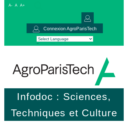
A-
A
A+
Connexion AgroParisTech
Powered by
Translate
Infodoc : Sciences,
Techniques et Culture