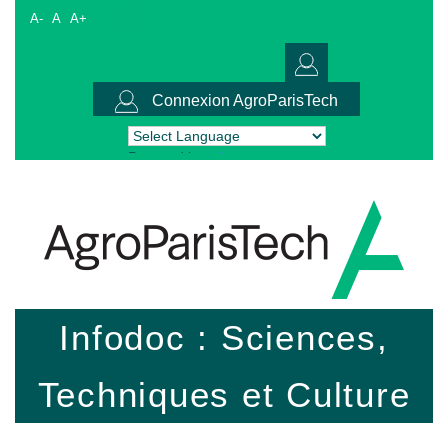
A-
A
A+
Connexion AgroParisTech
Powered by
Translate
Infodoc : Sciences,
Techniques et Culture