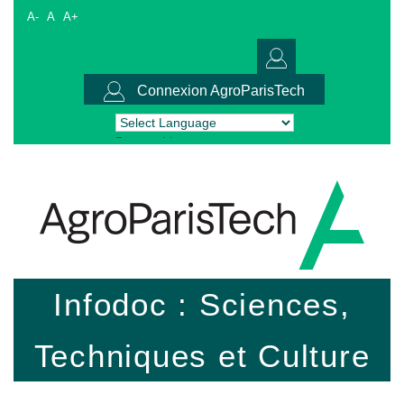
A-
A
A+
Connexion AgroParisTech
Powered by
Translate
Infodoc : Sciences,
Techniques et Culture