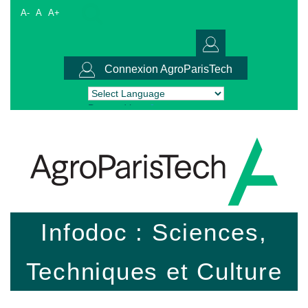
A-
A
A+
Connexion AgroParisTech
Powered by
Translate
Infodoc : Sciences,
Techniques et Culture