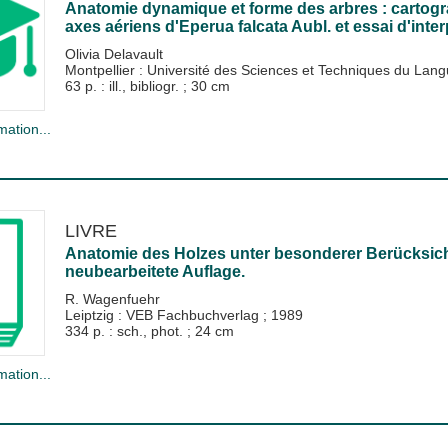
Anatomie dynamique et forme des arbres : cartogr
axes aériens d'Eperua falcata Aubl. et essai d'inter
Olivia Delavault
Montpellier : Université des Sciences et Techniques du La
63 p. : ill., bibliogr. ; 30 cm
mation...
LIVRE
Anatomie des Holzes unter besonderer Berücksicht
neubearbeitete Auflage.
R. Wagenfuehr
Leiptzig : VEB Fachbuchverlag
;
1989
334 p. : sch., phot. ; 24 cm
mation...