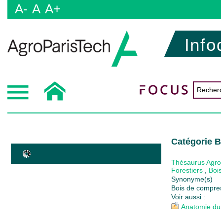
A-
A
A+
Info
Catégorie B
Thésaurus Agr
Forestiers
,
Boi
Synonyme(s)
Bois de compres
Voir aussi :
Anatomie du