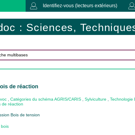
Identifiez-vous (lecteurs extérieurs)
doc : Sciences, Techniques
ois de réaction
ovoc
,
Catégories du schéma AGRIS/CARIS
,
Sylviculture
,
Technologie 
s de réaction
sion Bois de tension
 bois