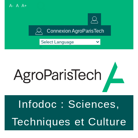
A-
A
A+
Connexion AgroParisTech
Powered by
Translate
Infodoc : Sciences,
Techniques et Culture