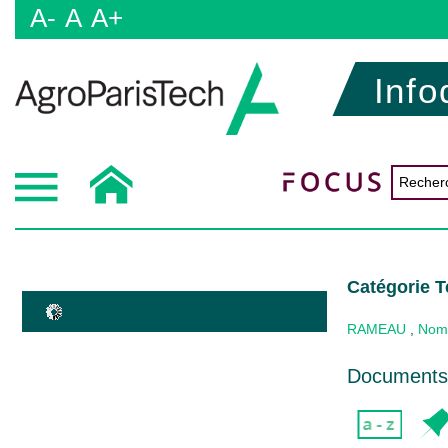
A-
A
A+
Info
Catégorie Te
RAMEAU
,
Nom 
Documents 