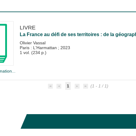
LIVRE
La France au défi de ses territoires : de la géogra
Olivier Vassal
Paris : L'Harmattan
;
2023
1 vol. (234 p.)
mation...
1
(1 - 1 / 1)