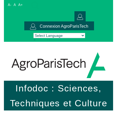
A-
A
A+
Connexion AgroParisTech
Powered by
Translate
Infodoc : Sciences,
Techniques et Culture