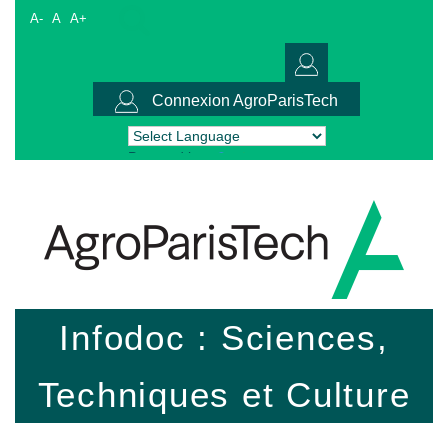
A-
A
A+
Connexion AgroParisTech
Powered by
Translate
Infodoc : Sciences,
Techniques et Culture