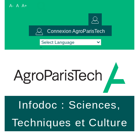
A-
A
A+
Connexion AgroParisTech
Powered by
Translate
Infodoc : Sciences,
Techniques et Culture