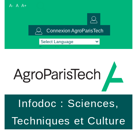
A-
A
A+
Connexion AgroParisTech
Powered by
Translate
Infodoc : Sciences,
Techniques et Culture