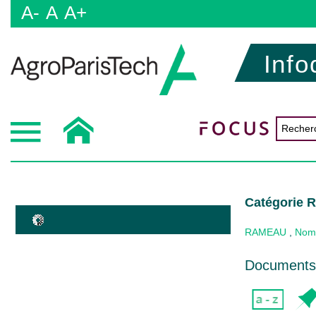
A-
A
A+
Info
Catégorie Ré
RAMEAU
,
Nom
Documents 