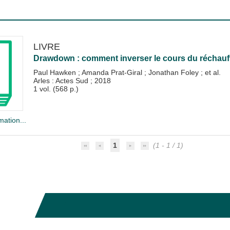
LIVRE
Drawdown : comment inverser le cours du réchauf
Paul Hawken
;
Amanda Prat-Giral
;
Jonathan Foley
; et al.
Arles : Actes Sud
;
2018
1 vol. (568 p.)
mation...
1
(1 - 1 / 1)