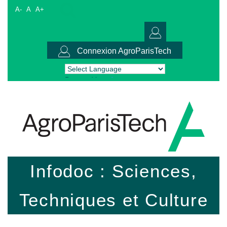
A-
A
A+
Connexion AgroParisTech
Powered by
Translate
Infodoc : Sciences,
Techniques et Culture