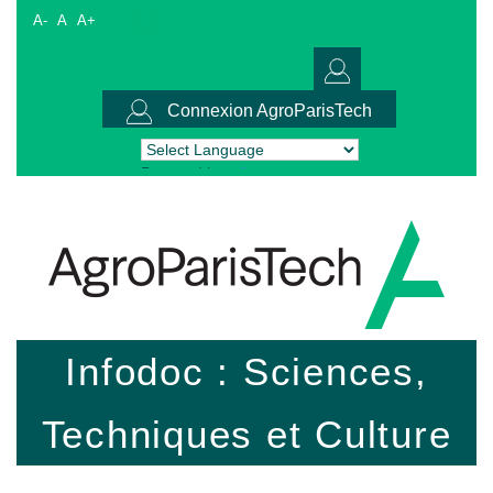
A-
A
A+
Connexion AgroParisTech
Powered by
Translate
Infodoc : Sciences,
Techniques et Culture