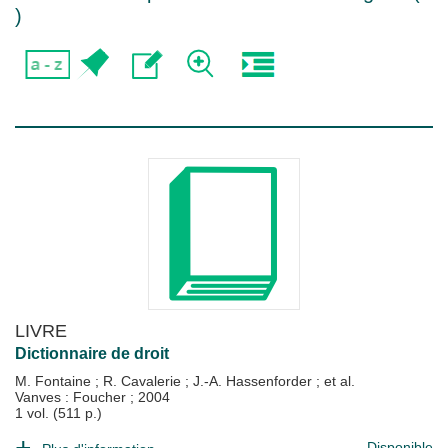
)
LIVRE
Dictionnaire de droit
M. Fontaine
;
R. Cavalerie
;
J.-A. Hassenforder
; et al.
Vanves : Foucher
;
2004
1 vol. (511 p.)
Disponible