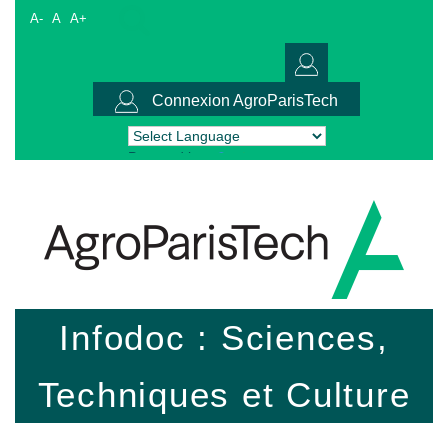
A-
A
A+
Connexion AgroParisTech
Powered by
Translate
Infodoc : Sciences,
Techniques et Culture