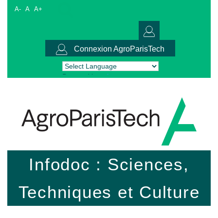
A-
A
A+
Connexion AgroParisTech
Powered by
Translate
Infodoc : Sciences,
Techniques et Culture