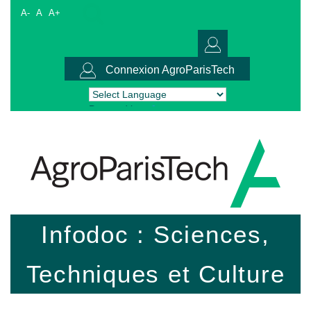
A-
A
A+
Connexion AgroParisTech
Powered by
Translate
Infodoc : Sciences,
Techniques et Culture