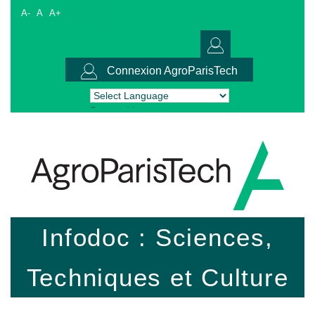
A-
A
A+
Connexion AgroParisTech
Powered by
Translate
Infodoc : Sciences,
Techniques et Culture