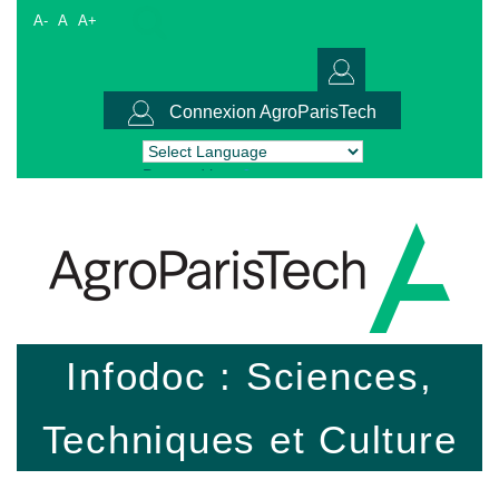
A-
A
A+
Connexion AgroParisTech
Powered by
Translate
Infodoc : Sciences,
Techniques et Culture