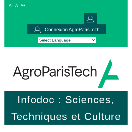
A-
A
A+
Connexion AgroParisTech
Powered by
Translate
Infodoc : Sciences,
Techniques et Culture