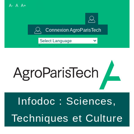
A-
A
A+
Connexion AgroParisTech
Powered by
Translate
Infodoc : Sciences,
Techniques et Culture