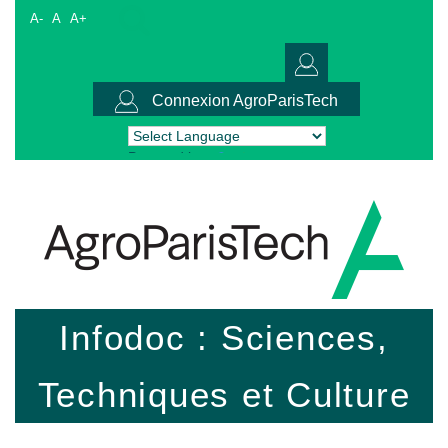
A-
A
A+
Connexion AgroParisTech
Powered by
Translate
Infodoc : Sciences,
Techniques et Culture