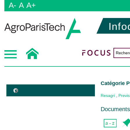
A-
A
A+
Info
Catégorie P
Resagri
,
Previs
Documents 