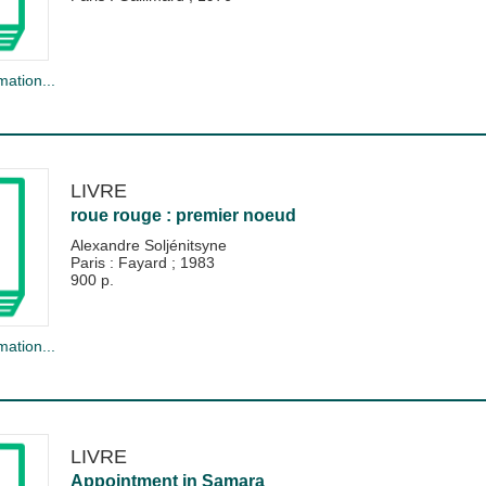
mation...
LIVRE
roue rouge : premier noeud
Alexandre Soljénitsyne
Paris : Fayard
;
1983
900 p.
mation...
LIVRE
Appointment in Samara