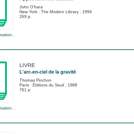
John O'hara
New York : The Modern Library
;
1994
269 p.
mation...
LIVRE
L'arc-en-ciel de la gravité
Thomas Pinchon
Paris : Éditions du Seuil
;
1988
761 p.
mation...