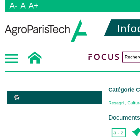
A-
A
A+
Info
Catégorie C
Resagri
,
Cultur
Documents 