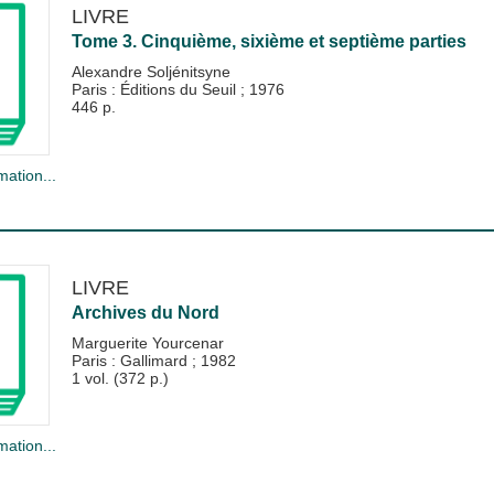
LIVRE
Tome 3. Cinquième, sixième et septième parties
Alexandre Soljénitsyne
Paris : Éditions du Seuil
;
1976
446 p.
mation...
LIVRE
Archives du Nord
Marguerite Yourcenar
Paris : Gallimard
;
1982
1 vol. (372 p.)
mation...