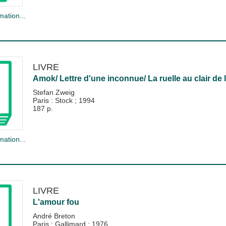
mation...
LIVRE
Amok/ Lettre d'une inconnue/ La ruelle au clair de 
Stefan Zweig
Paris : Stock
;
1994
187 p.
mation...
LIVRE
L'amour fou
André Breton
Paris : Gallimard
;
1976