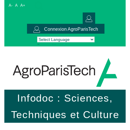
A-
A
A+
Connexion AgroParisTech
Powered by
Translate
Infodoc : Sciences,
Techniques et Culture