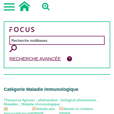
RECHERCHE AVANCÉE
Catégorie Maladie immunologique
Thésaurus Agrovoc
,
phénomène
,
biological phenomena
,
Maladies
,
Maladie immunologique
Maladie auto-
Maladie du complexe
immune
immune
Immunodéficience
@