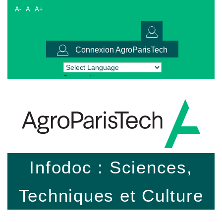
A-
A
A+
Connexion AgroParisTech
Powered by
Translate
Infodoc : Sciences,
Techniques et Culture