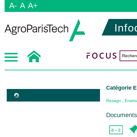
A-
A
A+
Info
Catégorie E
Resagri
,
Erwin
Documents 