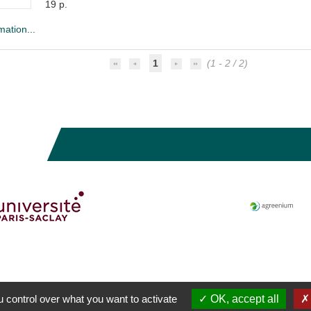
19 p.
mation...
1
(1 - 2 / 2)
 control over what you want to activate
OK, accept all