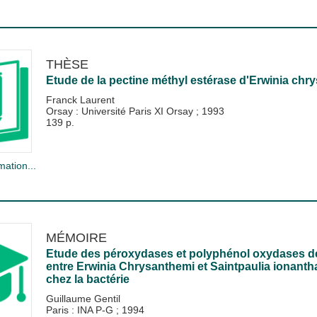
THÈSE
Etude de la pectine méthyl estérase d'Erwinia ch
Franck Laurent
Orsay : Université Paris XI Orsay
;
1993
139 p.
mation...
MÉMOIRE
Etude des péroxydases et polyphénol oxydases de 
entre Erwinia Chrysanthemi et Saintpaulia ionantha,
chez la bactérie
Guillaume Gentil
Paris : INA P-G
;
1994