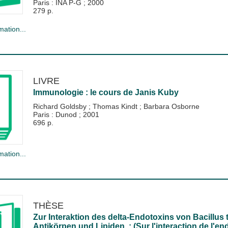
Paris : INA P-G
;
2000
279 p.
mation...
LIVRE
Immunologie : le cours de Janis Kuby
Richard Goldsby
;
Thomas Kindt
;
Barbara Osborne
Paris : Dunod
;
2001
696 p.
mation...
THÈSE
Zur Interaktion des delta-Endotoxins von Bacillus
Antikörpen und Lipiden. : (Sur l'interaction de l'en