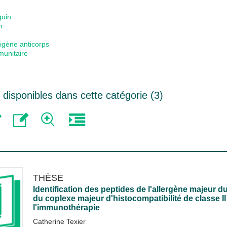
guin
n
igène anticorps
unitaire
disponibles dans cette catégorie (
3
)
THÈSE
Identification des peptides de l'allergène majeur d
du coplexe majeur d'histocompatibilité de classe II
l'immunothérapie
Catherine Texier