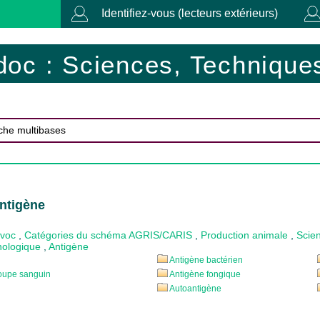
Identifiez-vous (lecteurs extérieurs)
doc : Sciences, Techniques
ntigène
ovoc
,
Catégories du schéma AGRIS/CARIS
,
Production animale
,
Scien
ologique
,
Antigène
Antigène bactérien
oupe sanguin
Antigène fongique
Autoantigène