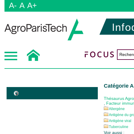
A-
A
A+
Info
Catégorie A
Thésaurus Agr
,
Facteur immun
Allergène
Antigène du gr
Antigène viral
Tuberculine
Voir aussi :