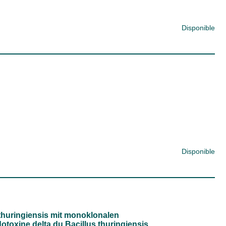
Disponible
Disponible
 thuringiensis mit monoklonalen
dotoxine delta du Bacillus thuringiensis