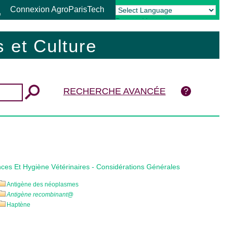
Connexion AgroParisTech
Powered by
Translate
 et Culture
RECHERCHE AVANCÉE
ces Et Hygiène Vétérinaires - Considérations Générales
Antigène des néoplasmes
Antigène recombinant
@
Haptène