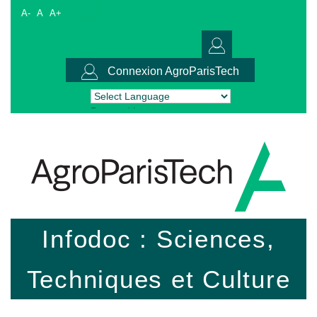
A-
A
A+
Connexion AgroParisTech
Powered by
Translate
Infodoc : Sciences,
Techniques et Culture