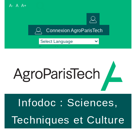
A-
A
A+
Connexion AgroParisTech
Powered by
Translate
Infodoc : Sciences,
Techniques et Culture