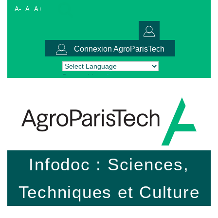
A-
A
A+
Connexion AgroParisTech
Powered by
Translate
Infodoc : Sciences,
Techniques et Culture