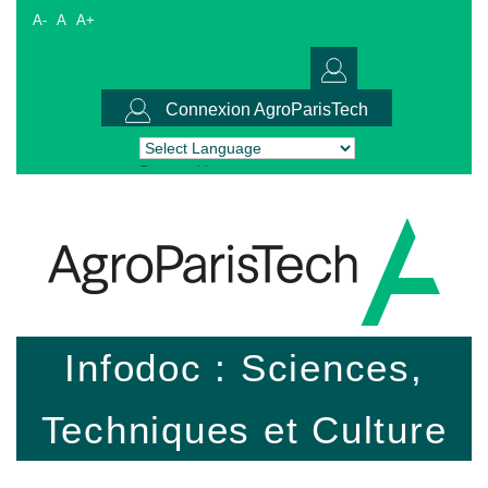
A-
A
A+
Connexion AgroParisTech
Powered by
Translate
Infodoc : Sciences,
Techniques et Culture