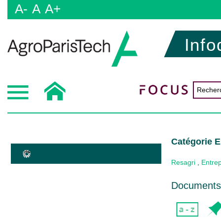
A-
A
A+
Info
Catégorie E
Resagri
,
Entrep
Documents 