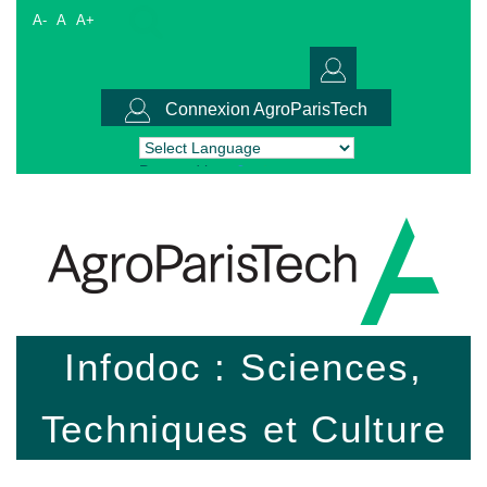
A-
A
A+
Connexion AgroParisTech
Powered by
Translate
Infodoc : Sciences,
Techniques et Culture