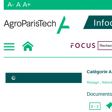
A-
A
A+
Info
Catégorie Ar
Resagri
,
Arboric
Documents 