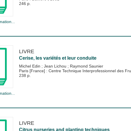
246 p.
mation...
LIVRE
Cerise, les variétés et leur conduite
Michel Edin
;
Jean Lichou
;
Raymond Saunier
Paris [France] : Centre Technique Interprofessionnel des F
238 p.
mation...
LIVRE
Citrus nurseries and planting techniques