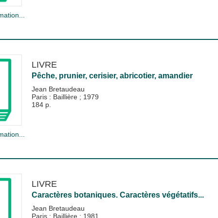
mation...
LIVRE
Pêche, prunier, cerisier, abricotier, amandier
Jean Bretaudeau
Paris : Baillière
;
1979
184 p.
mation...
LIVRE
Caractères botaniques. Caractères végétatifs...
Jean Bretaudeau
Paris : Baillière
;
1981