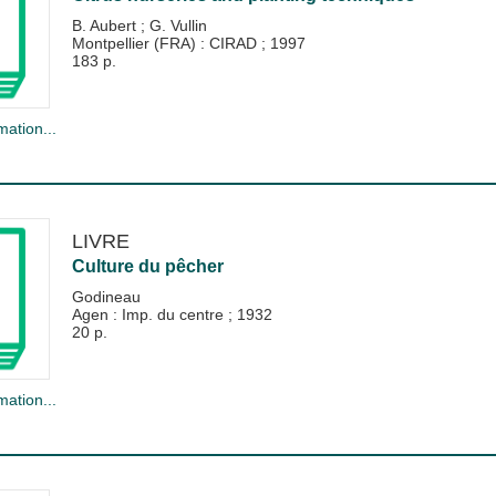
B. Aubert
;
G. Vullin
Montpellier (FRA) : CIRAD
;
1997
183 p.
mation...
LIVRE
Culture du pêcher
Godineau
Agen : Imp. du centre
;
1932
20 p.
mation...