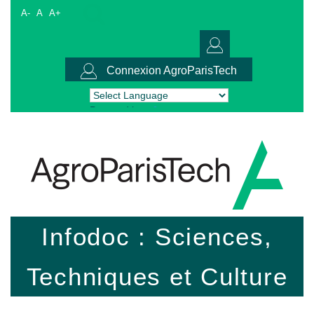
A-
A
A+
Connexion AgroParisTech
Powered by
Translate
Infodoc : Sciences,
Techniques et Culture