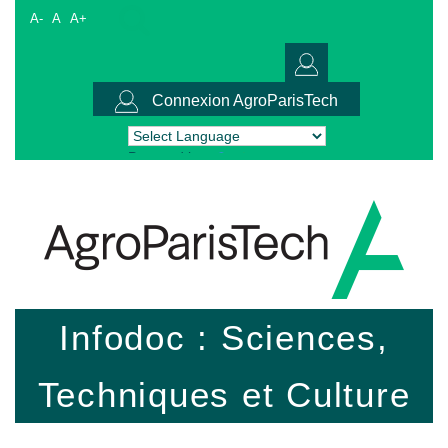
A-
A
A+
Connexion AgroParisTech
Powered by
Translate
Infodoc : Sciences,
Techniques et Culture