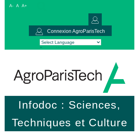
A-
A
A+
Connexion AgroParisTech
Powered by
Translate
Infodoc : Sciences,
Techniques et Culture