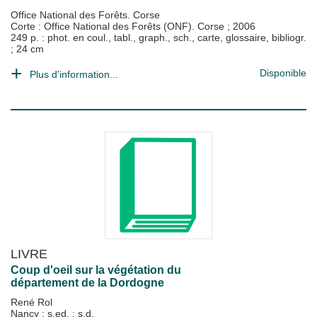
Office National des Forêts. Corse
Corte : Office National des Forêts (ONF). Corse
;
2006
249 p. : phot. en coul., tabl., graph., sch., carte, glossaire, bibliogr.
; 24 cm
Disponible
Plus d'information...
LIVRE
Coup d'oeil sur la végétation du
département de la Dordogne
René Rol
Nancy : s.ed.
;
s.d.