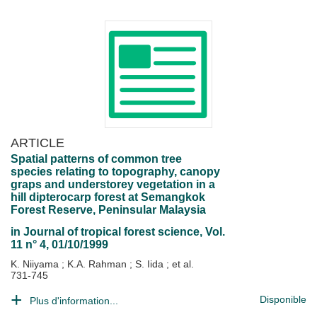
ARTICLE
Spatial patterns of common tree
species relating to topography, canopy
graps and understorey vegetation in a
hill dipterocarp forest at Semangkok
Forest Reserve, Peninsular Malaysia
in
Journal of tropical forest science
, Vol.
11 n° 4, 01/10/1999
K. Niiyama
;
K.A. Rahman
;
S. Iida
; et al.
731-745
Disponible
Plus d'information...