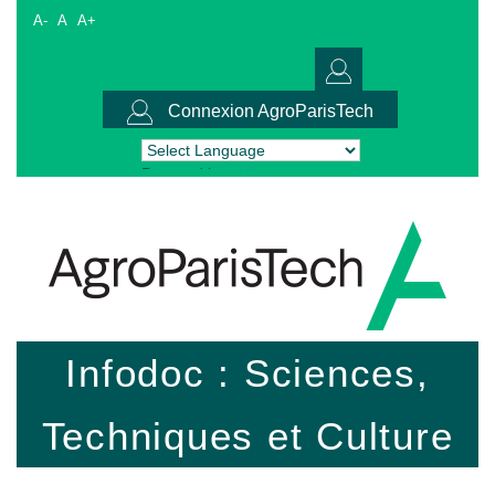
A-
A
A+
Connexion AgroParisTech
Powered by
Translate
Infodoc : Sciences,
Techniques et Culture